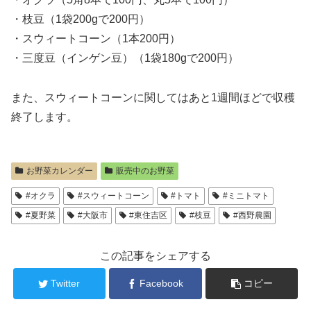
・枝豆（1袋200gで200円）
・スウィートコーン（1本200円）
・三度豆（インゲン豆）（1袋180gで200円）
また、スウィートコーンに関してはあと1週間ほどで収穫
終了します。
お野菜カレンダー
販売中のお野菜
#オクラ
#スウィートコーン
#トマト
#ミニトマト
#夏野菜
#大阪市
#東住吉区
#枝豆
#西野農園
この記事をシェアする
Twitter
Facebook
コピー