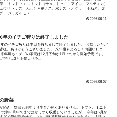
菜 ・トマト ・ミニトマト（千果、甘っこ、アイコ、フルティカ）
ュウリ ・ナス、ふわとろ長ナス、水ナス ・オクラ ・玉ねぎ、赤
ぎ ・ジャガイモ（...
2026.06.11
026年のイチゴ狩りは終了しました
26年のイチゴ狩りは本日を持ちまして終了しました。 お越しいただ
皆様、ありがとうございました。 来年度もよろしくお願いしま
です。
ゴ狩りは3月上旬より予...
2026.06.07
月の野菜
が続き、野菜も例年より生育が良くありません。 トマト、ミニト
は例年8月中旬まではがっつり収穫していましたが、 今年は6月か
すぎで花が授粉せず、上旬でほぼ収穫が終わりそうです。 8月の