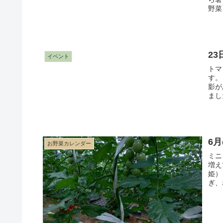
野菜
2
イベント
トマ
す。 このタイミングで読売テレビの朝の情報番組「す・またん
影が
6
お野菜カレンダー
ミニ
増えていきます。
姫）