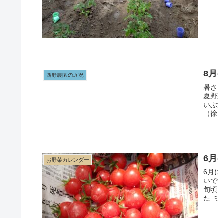
8
西野農園の近況
暑さ
夏野菜は
いぶ
（徐
6
お野菜カレンダー
6月
いですが
旬頃
た 