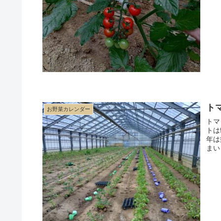
ト
お野菜カレンダー
トマ
トは
年は
まい