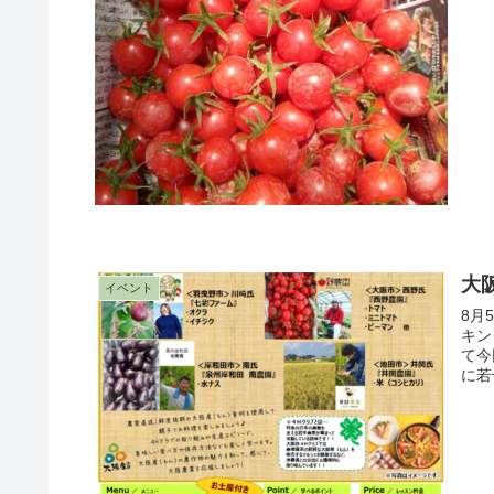
大
イベント
8月
キングス
て今
に若