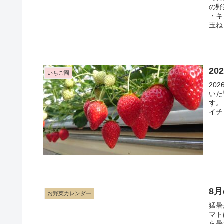
の野
・キ
玉ね
2
いちご園
20
いた
す。 来年度もイチゴの販売は12月下旬か1月上旬から開始予定
イチ
8
お野菜カレンダー
猛暑
マト
ら暑