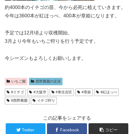
約4000本のイチゴの苗、今から必死に植えていきます。
今年は3600本が紅ほっぺ、400本が章姫になります。
予定では12月頃より収穫開始。
3月より今年もいちご狩りを行う予定です。
今シーズンもよろしくお願いします。
いちご園
西野農園の近況
#イチゴ
#大阪市
#東住吉区
#章姫
#紅ほっぺ
#西野農園
イチゴ狩り
この記事をシェアする
Twitter
Facebook
コピー